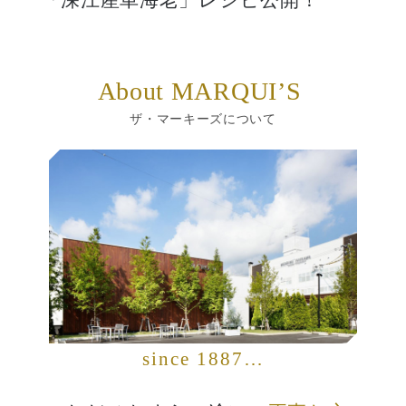
マーキーズがお勧めする
About MARQUI’S
「深江産車海老」レシピ公開！
ザ・マーキーズについて
since 1887…